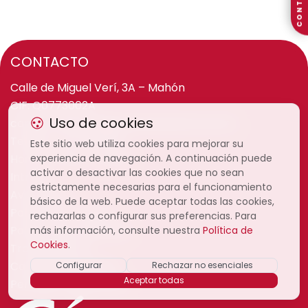
CONTACTO
CONTACTO
Calle de Miguel Verí, 3A – Mahón
CIF: Q0773002A
Uso de cookies
camaramenorca@camaramenorca.com
Teléfono: 971 36 31 94
Este sitio web utiliza cookies para mejorar su
Horario: 7:00h - 15:00h
experiencia de navegación. A continuación puede
activar o desactivar las cookies que no sean
Intranet
estrictamente necesarias para el funcionamiento
Aviso legal
básico de la web. Puede aceptar todas las cookies,
Política de cookies
rechazarlas o configurar sus preferencias. Para
Política de privacidad
más información, consulte nuestra
Política de
Cookies
.
Transparencia
Canal de denuncias
Configurar
Rechazar no esenciales
Aceptar todas
Perfil del contratante