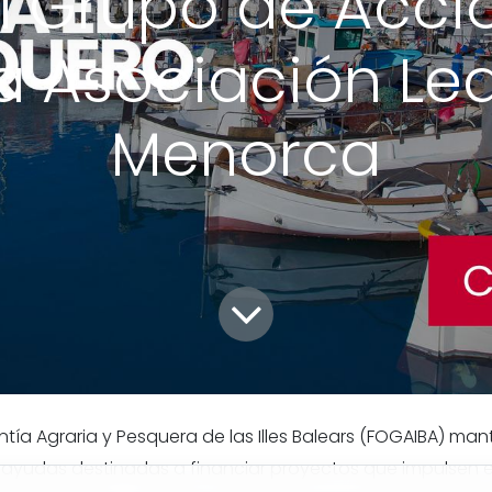
l Grupo de Acció
a Asociación Lea
Menorca
tía Agraria y Pesquera de las Illes Balears (FOGAIBA) man
ayudas destinadas a financiar proyectos que impulsen el