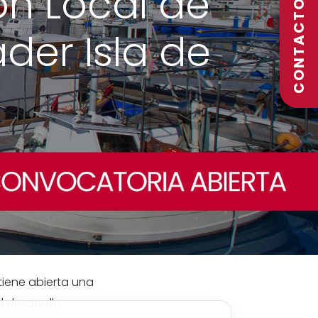
n Local de
CONTACTO
der Isla de
tiene abierta una
 desarrollo