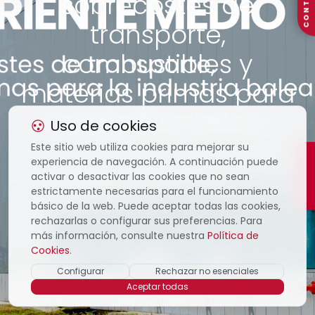
CONTACTO
sobrecostes de
transporte,
combustibles y
materias primas para
la industria balear
Uso de cookies
Este sitio web utiliza cookies para mejorar su
experiencia de navegación. A continuación puede
activar o desactivar las cookies que no sean
estrictamente necesarias para el funcionamiento
básico de la web. Puede aceptar todas las cookies,
rechazarlas o configurar sus preferencias. Para
más información, consulte nuestra
Política de
Cookies
.
Configurar
Rechazar no esenciales
Aceptar todas