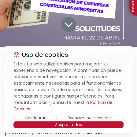
CONTACTO
Convocatoria del BOIB
Uso de cookies
n.º 36 de 22 de marzo
Este sitio web utiliza cookies para mejorar su
experiencia de navegación. A continuación puede
de 2025.
activar o desactivar las cookies que no sean
estrictamente necesarias para el funcionamiento
básico de la web. Puede aceptar todas las cookies,
rechazarlas o configurar sus preferencias. Para
1. BENEFICIARIOS:
más información, consulte nuestra
Política de
Cookies
.
- Personas físicas y jurídicas privadas,
Configurar
Rechazar no esenciales
agrupaciones de personas físicas o jurídicas
Aceptar todas
privadas y comunidades de bienes