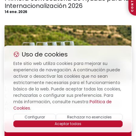
CONTACTO
Internacionalización 2026
14 ene. 2026
Uso de cookies
Este sitio web utiliza cookies para mejorar su
experiencia de navegación. A continuación puede
Cámara de Comercio Menorca
activar o desactivar las cookies que no sean
estrictamente necesarias para el funcionamiento
La Cámara organiza una Misión
básico de la web. Puede aceptar todas las cookies,
Comercial Inversa para el Sector
rechazarlas o configurar sus preferencias. Para
más información, consulte nuestra
Política de
Agroalimentario (Alimentación y vino)
Cookies
.
13 ene. 2026
Configurar
Rechazar no esenciales
Aceptar todas