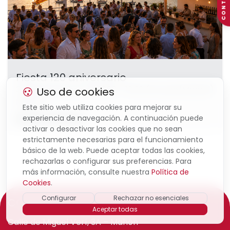
CONTACTO
Fiesta 120 aniversario
3 de septiembre de 2026
-
19:30
(
Europe/Madrid
)
Uso de cookies
Mahón
,
Este sitio web utiliza cookies para mejorar su
experiencia de navegación. A continuación puede
Fiesta Aniversario
activar o desactivar las cookies que no sean
estrictamente necesarias para el funcionamiento
básico de la web. Puede aceptar todas las cookies,
rechazarlas o configurar sus preferencias. Para
más información, consulte nuestra
Política de
Cookies
.
Configurar
Rechazar no esenciales
CONTACTO
Aceptar todas
Calle de Miguel Verí, 3A – Mahón